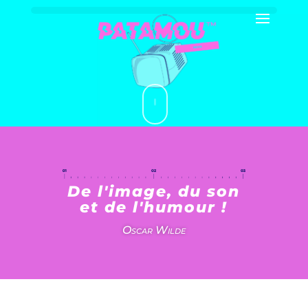
De l'image, du son
et de l'humour !
Oscar Wilde