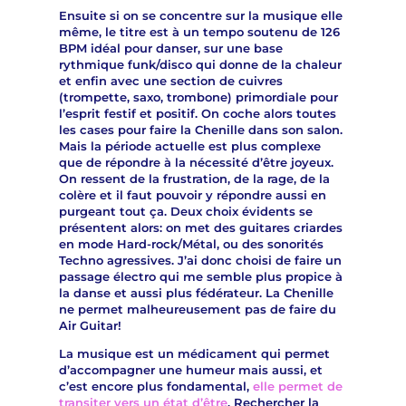
Ensuite si on se concentre sur la musique elle
même, le titre est à un tempo soutenu de 126
BPM idéal pour danser, sur une base
rythmique funk/disco qui donne de la chaleur
et enfin avec une section de cuivres
(trompette, saxo, trombone) primordiale pour
l’esprit festif et positif. On coche alors toutes
les cases pour faire la Chenille dans son salon.
Mais la période actuelle est plus complexe
que de répondre à la nécessité d’être joyeux.
On ressent de la frustration, de la rage, de la
colère et il faut pouvoir y répondre aussi en
purgeant tout ça. Deux choix évidents se
présentent alors: on met des guitares criardes
en mode Hard-rock/Métal, ou des sonorités
Techno agressives. J’ai donc choisi de faire un
passage électro qui me semble plus propice à
la danse et aussi plus fédérateur. La Chenille
ne permet malheureusement pas de faire du
Air Guitar!
La musique est un médicament qui permet
d’accompagner une humeur mais aussi, et
c’est encore plus fondamental,
elle permet de
transiter vers un état d’être
. Rechercher la