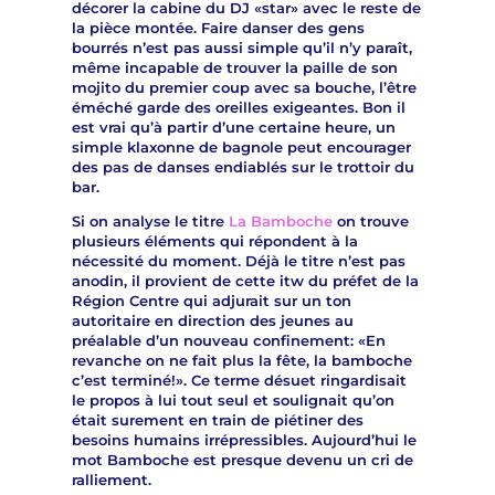
décorer la cabine du DJ «star» avec le reste de
la pièce montée. Faire danser des gens
bourrés n’est pas aussi simple qu’il n’y paraît,
même incapable de trouver la paille de son
mojito du premier coup avec sa bouche, l’être
éméché garde des oreilles exigeantes. Bon il
est vrai qu’à partir d’une certaine heure, un
simple klaxonne de bagnole peut encourager
des pas de danses endiablés sur le trottoir du
bar.
Si on analyse le titre
La Bamboche
on trouve
plusieurs éléments qui répondent à la
nécessité du moment. Déjà le titre n’est pas
anodin, il provient de cette itw du préfet de la
Région Centre qui adjurait sur un ton
autoritaire en direction des jeunes au
préalable d’un nouveau confinement: «En
revanche on ne fait plus la fête, la bamboche
c’est terminé!». Ce terme désuet ringardisait
le propos à lui tout seul et soulignait qu’on
était surement en train de piétiner des
besoins humains irrépressibles. Aujourd’hui le
mot Bamboche est presque devenu un cri de
ralliement.