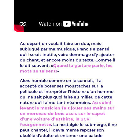
Au départ on voulait faire un duo, mais
subjugué par ma musique, Francis a pensé
qu’il serait inutile, voire dommage d’y ajouter
du chant, et encore moins du texte. Comme il
le dit souvent: «
Quand la guitare parle, les
mots se taisent!
»
Alors humble comme on le connaît, il a
accepté de poser ses moustaches sur la
pellicule et interpréter l’histoire d’un homme
qui ne sait plus quoi faire au milieu de cette
nature qu’il aime tant néanmoins.
Au soleil
levant le musicien fait jouer ses mains sur
un morceau de bois assis sur le capot
d’une voiture d’esthète, la 2CV
fourgonnette
. La nostalgie le submerge, il ne
peut chanter, il devra même reposer son
ukulélé d’adulte et entamer une balade