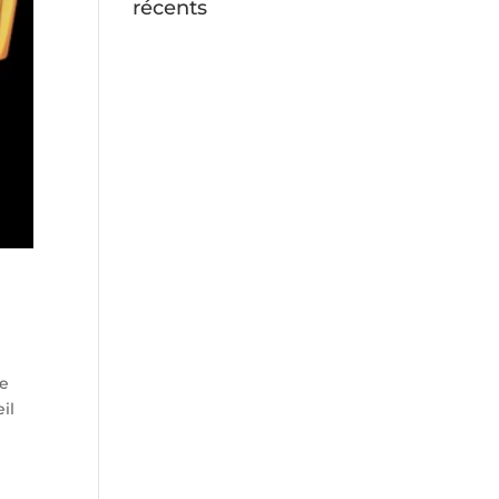
récents
ue
il