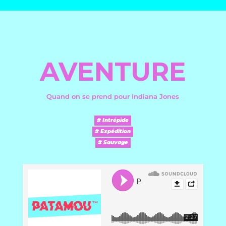
AVENTURE
Quand on se prend pour Indiana Jones
# Intrépide
# Expédition
# Sauvage